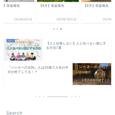
5月】収益報告
【6月】収益報告
【8月】収益報告
2023年6月7日
2023年7月22日
2021年9
【人と比較しない】人と比べない様にす
る方法7選
『ジャネーの法則』人は20歳で人生の半
分が終了してる！？
Search