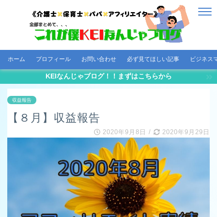
ホーム
プロフィール
お問い合わせ
必ず見てほしい記事
ビジネス
KEIなんじゃブログ！！まずはこちらから
収益報告
【８月】収益報告
2020年9月8日
/
2020年9月29日