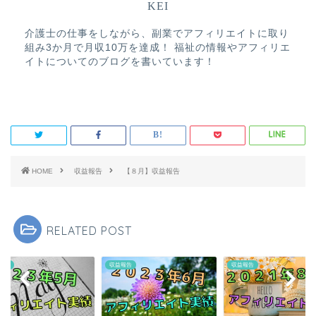
KEI
介護士の仕事をしながら、副業でアフィリエイトに取り
組み3か月で月収10万を達成！ 福祉の情報やアフィリエ
イトについてのブログを書いています！
HOME
収益報告
【８月】収益報告
RELATED POST
報告
収益報告
収益報告