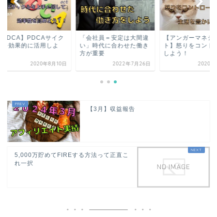
PDCA】PDCAサイク
「会社員＝安定は大間違
【アンガーマネジメ
を効果的に活用しよ
い」時代に合わせた働き
ト】怒りをコントロ
！
方が重要
しよう！
2020年8月10日
2022年7月26日
2020年8
【3月】収益報告
5,000万貯めてFIREする方法って正直こ
れ一択